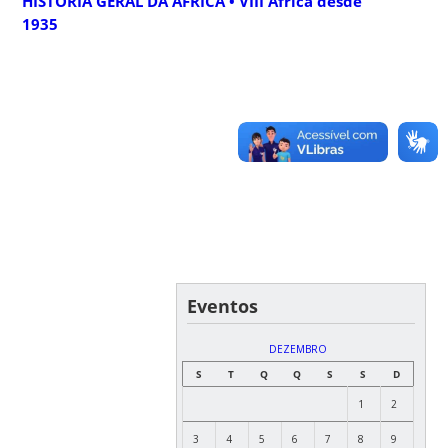
HISTÓRIA GERAL DA ÁFRICA • VIII África desde
1935
Eventos
DEZEMBRO
S
T
Q
Q
S
S
D
1
2
3
4
5
6
7
8
9