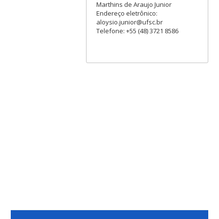
Marthins de Araujo Junior
Endereço eletrônico:
aloysio.junior@ufsc.br
Telefone: +55 (48) 3721 8586