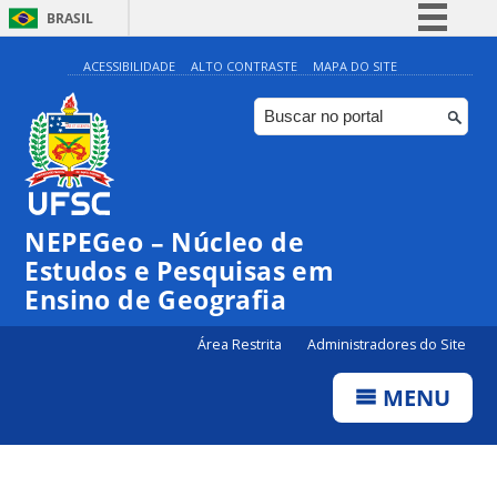
BRASIL
Simplifique!
ACESSIBILIDADE
ALTO CONTRASTE
MAPA DO SITE
Comunica BR
Participe
Acesso à informação
Legislação
NEPEGeo – Núcleo de
Canais
Estudos e Pesquisas em
Ensino de Geografia
Área Restrita
Administradores do Site
MENU