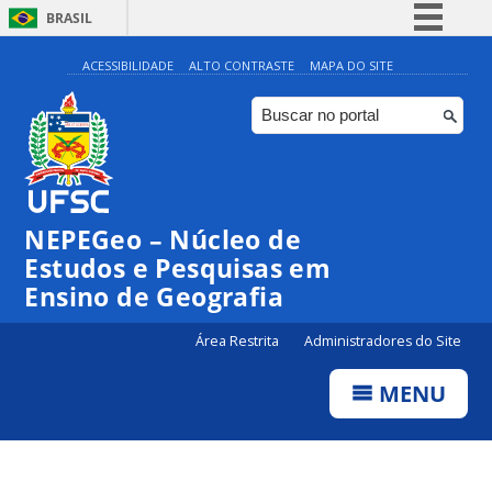
BRASIL
Simplifique!
ACESSIBILIDADE
ALTO CONTRASTE
MAPA DO SITE
Comunica BR
Participe
Acesso à informação
Legislação
NEPEGeo – Núcleo de
Canais
Estudos e Pesquisas em
Ensino de Geografia
Área Restrita
Administradores do Site
MENU