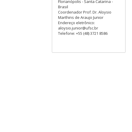
Florianópolis - Santa Catarina -
Brasil
Coordenador Prof. Dr. Aloysio
Marthins de Araujo Junior
Endereço eletrônico:
aloysio.junior@ufsc.br
Telefone: +55 (48) 3721 8586