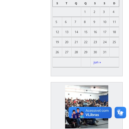
S
T
Q
Q
S
S
D
1
2
3
4
5
6
7
8
9
10
11
12
13
14
15
16
17
18
19
20
21
22
23
24
25
26
27
28
29
30
31
jun »