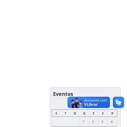
Eventos
FEVEREIRO
S
T
Q
Q
S
S
D
1
2
3
4