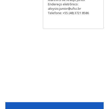
Endereço eletrônico:
aloysio.junior@ufsc.br
Telefone: +55 (48) 3721 8586