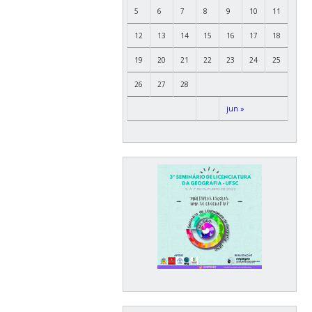
5
6
7
8
9
10
11
12
13
14
15
16
17
18
19
20
21
22
23
24
25
26
27
28
jun »