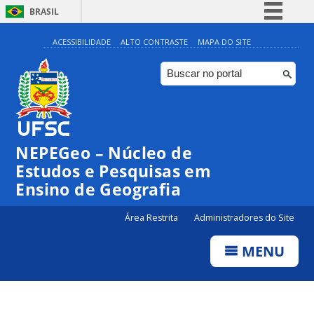
BRASIL
Simplifique!
ACESSIBILIDADE
ALTO CONTRASTE
MAPA DO SITE
Comunica BR
Participe
Acesso à informação
Legislação
NEPEGeo – Núcleo de
Canais
Estudos e Pesquisas em
Ensino de Geografia
Área Restrita
Administradores do Site
MENU