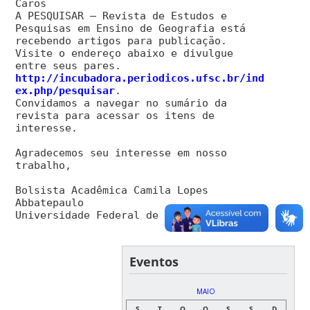
Caros
A PESQUISAR – Revista de Estudos e
Pesquisas em Ensino de Geografia está
recebendo artigos para publicação.
Visite o endereço abaixo e divulgue
entre seus pares.
http://incubadora.periodicos.ufsc.br/ind
ex.php/pesquisar
.
Convidamos a navegar no sumário da
revista para acessar os itens de
interesse.
Agradecemos seu interesse em nosso
trabalho,
Bolsista Acadêmica Camila Lopes
Abbatepaulo
Universidade Federal de Santa Catarina
Eventos
MAIO
S
T
Q
Q
S
S
D