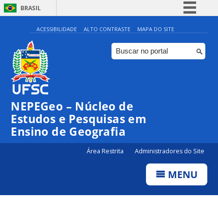
BRASIL
Simplifique!
ACESSIBILIDADE
ALTO CONTRASTE
MAPA DO SITE
Comunica BR
Participe
Acesso à informação
Legislação
NEPEGeo – Núcleo de
Canais
Estudos e Pesquisas em
Ensino de Geografia
Área Restrita
Administradores do Site
MENU