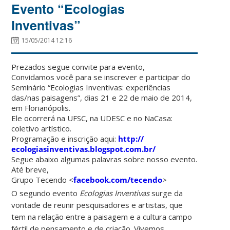
Evento “Ecologias
Inventivas”
15/05/2014 12:16
Prezados segue convite para evento,
Convidamos você para se inscrever e participar do
Seminário “Ecologias Inventivas: experiências
das/nas paisagens”, dias 21 e 22 de maio de 2014,
em Florianópolis.
Ele ocorrerá na UFSC, na UDESC e no NaCasa:
coletivo artístico.
Programação e inscrição aqui:
http://
ecologiasinventivas.blogspot.
com.br/
Segue abaixo algumas palavras sobre nosso evento.
Até breve,
Grupo Tecendo <
facebook.com/tecendo
>
O segundo evento
Ecologias Inventivas
surge da
vontade de reunir pesquisadores e artistas, que
tem na relação entre a paisagem e a cultura campo
fértil de pensamento e de criação. Vivemos