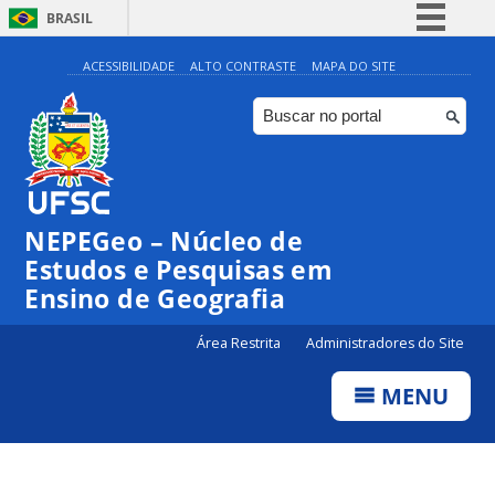
BRASIL
Simplifique!
ACESSIBILIDADE
ALTO CONTRASTE
MAPA DO SITE
Comunica BR
Participe
Acesso à informação
Legislação
NEPEGeo – Núcleo de
Canais
Estudos e Pesquisas em
Ensino de Geografia
Área Restrita
Administradores do Site
MENU