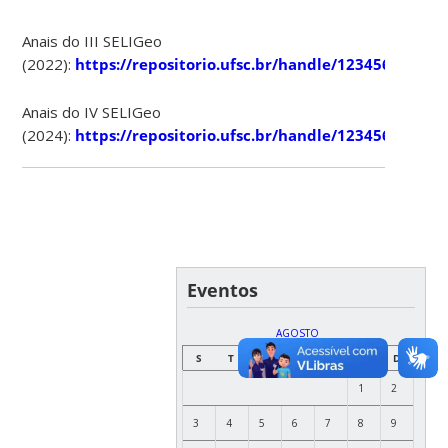
Anais do III SELIGeo
(2022):
https://repositorio.ufsc.br/handle/123456789/26
Anais do IV SELIGeo
(2024):
https://repositorio.ufsc.br/handle/123456789/26
Eventos
AGOSTO
S
T
Q
Q
S
S
D
1
2
3
4
5
6
7
8
9