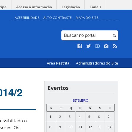
cipe
Acesso à informação
Legislação
Canais
ACESSIBILIDADE
ALTO CONTRASTE
MAPA DO SITE
Área Restrita
Administradores do Site
Eventos
014/2
SETEMBRO
S
T
Q
Q
S
S
D
1
2
3
4
5
6
7
ossibilitado o
ssores. Os
8
9
10
11
12
13
14