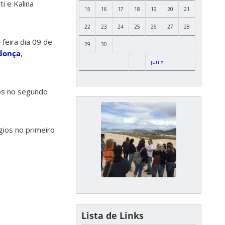
i e Kalina
15
16
17
18
19
20
21
22
23
24
25
26
27
28
-feira dia 09 de
29
30
donça
,
jun »
os no segundo
gios no primeiro
Lista de Links