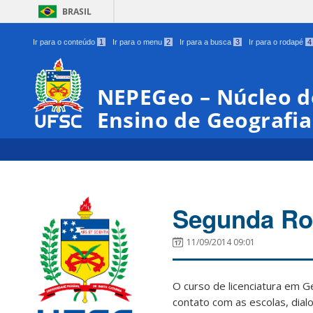
BRASIL
Ir para o conteúdo
1
Ir para o menu
2
Ir para a busca
3
Ir para o rodapé
4
NEPEGeo – Núcleo d
Ensino de Geografia
Segunda Rod
11/09/2014 09:01
O curso de licenciatura em G
contato com as escolas, dia