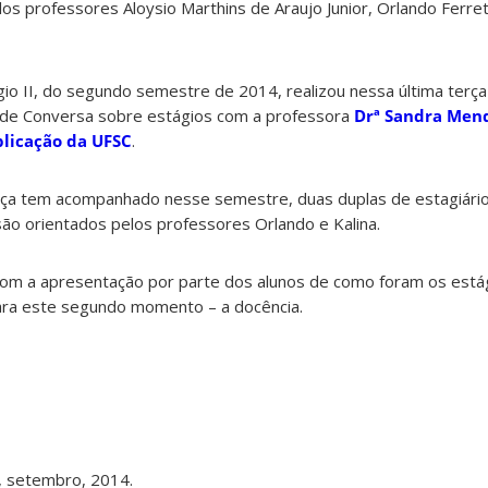
os professores Aloysio Marthins de Araujo Junior, Orlando Ferrett
gio II, do segundo semestre de 2014, realizou nessa última terça
 de Conversa sobre estágios com a professora
Drª Sandra Men
plicação da UFSC
.
ça tem acompanhado nesse semestre, duas duplas de estagiári
ão orientados pelos professores Orlando e Kalina.
 com a apresentação por parte dos alunos de como foram os está
ara este segundo momento – a docência.
i, setembro, 2014.