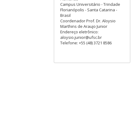
Campus Universitário - Trindade
Florianópolis - Santa Catarina -
Brasil
Coordenador Prof. Dr. Aloysio
Marthins de Araujo Junior
Endereço eletrônico:
aloysio.junior@ufsc.br
Telefone: +55 (48) 3721 8586