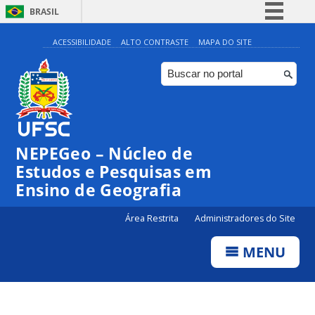
BRASIL
Simplifique!
ACESSIBILIDADE
ALTO CONTRASTE
MAPA DO SITE
Comunica BR
Participe
Acesso à informação
Legislação
NEPEGeo – Núcleo de
Canais
Estudos e Pesquisas em
Ensino de Geografia
Área Restrita
Administradores do Site
MENU